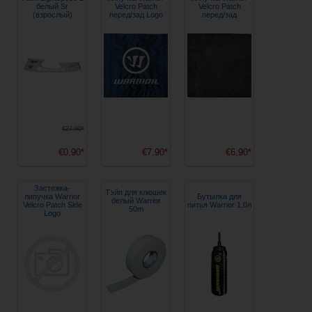
белый Sr
Velcro Patch
Velcro Patch
(взрослый)
перед/зад Logo
перед/зад
€27,90*
€0,90*
€7,90*
€6,90*
Застежка-
Тэйп для клюшек
липучка Warrior
Бутылка для
белый Warrior
Velcro Patch Side
питья Warrior 1,0л
50m
Logo