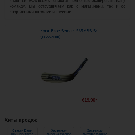
клиентов! www.hockey.eu может полностью экипировать вашу
команду. Мы сотрудничаем как с магазинами, так и со
спортивными школами и клубами.
Крюк Base Scream S65 ABS Sr
(взрослый)
€19,90*
Хиты продаж
Стакан Bauer
Застежка-
Застежка-
Tuuk Lightspeed 2
липучка Warrior
липучка Warrior