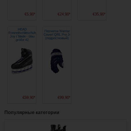
€5,90*
€24,90*
€35,90*
HEAD
Перчатки Warrior
Freizeitschlittschuh
Covert QRL Pro Jr
Joy t´blade - blau
(подростковый)
größe 42
€59,90*
€99,90*
Популярные категории