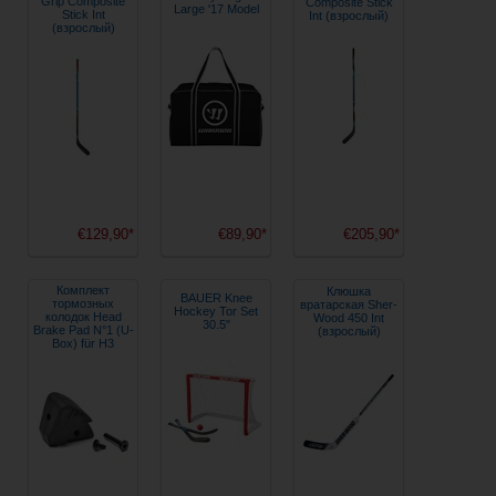
Grip Composite
Composite Stick
Large '17 Model
Stick Int
Int (взрослый)
(взрослый)
€129,90*
€89,90*
€205,90*
Комплект
Клюшка
BAUER Knee
тормозных
вратарская Sher-
Hockey Tor Set
колодок Head
Wood 450 Int
30.5"
Brake Pad N°1 (U-
(взрослый)
Box) für H3