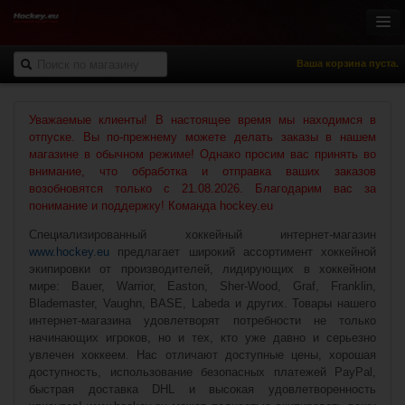
Ваша корзина пуста.
Онлайн-магазин
Уважаемые клиенты! В настоящее время мы находимся в
отпуске. Вы по-прежнему можете делать заказы в нашем
Хоккей с шайбой
магазине в обычном режиме! Однако просим вас принять во
Роллер-хоккей
внимание, что обработка и отправка ваших заказов
Спортивная одежда
возобновятся только с 21.08.2026. Благодарим вас за
понимание и поддержку! Команда hockey.eu
Спорт и отдых
Специализированный хоккейный интернет-магазин
НХЛ Фан-зона
www.hockey.eu
предлагает широкий ассортимент хоккейной
% Распродажа
экипировки от производителей, лидирующих в хоккейном
мире: Bauer, Warrior, Easton, Sher-Wood, Graf, Franklin,
Blademaster, Vaughn, BASE, Labeda и других. Товары нашего
интернет-магазина удовлетворят потребности не только
начинающих игроков, но и тех, кто уже давно и серьезно
увлечен хоккеем. Нас отличают доступные цены, хорошая
доступность, использование безопасных платежей PayPal,
быстрая доставка DHL и высокая удовлетворенность