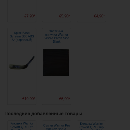
€7,90*
€5,90*
€4,90*
Застежка-
Крюк Base
липучка Warrior
Scream S65 ABS
Velcro Patch Side
Sr (взрослый)
Blank
€19,90*
€6,90*
Последние добавленные товары
Клюшка Warrior
Клюшка Warrior
Сумка Warrior Pro
Covert QRL Pro
Covert QRL Grip
Hockey Bag X-